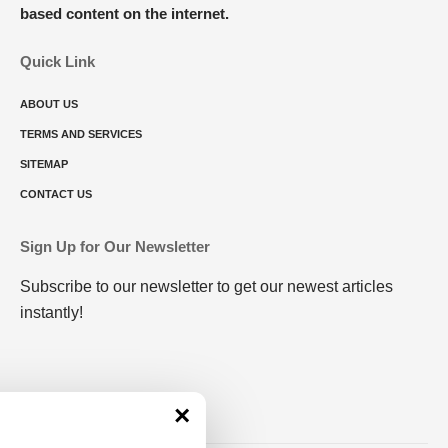
based content on the internet.
Quick Link
ABOUT US
TERMS AND SERVICES
SITEMAP
CONTACT US
Sign Up for Our Newsletter
Subscribe to our newsletter to get our newest articles
instantly!
×