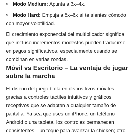
Modo Medium:
Apunta a 3x–4x.
Modo Hard:
Empuja a 5x–6x si te sientes cómodo
con mayor volatilidad.
El crecimiento exponencial del multiplicador significa
que incluso incrementos modestos pueden traducirse
en pagos significativos, especialmente cuando se
combinan en varias rondas.
Móvil vs Escritorio – La ventaja de jugar
sobre la marcha
El diseño del juego brilla en dispositivos móviles
gracias a controles táctiles intuitivos y gráficos
receptivos que se adaptan a cualquier tamaño de
pantalla. Ya sea que uses un iPhone, un teléfono
Android o una tableta, los controles permanecen
consistentes—un toque para avanzar la chicken; otro