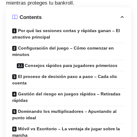
mientras proteges tu bankroll.
Contents
Por qué las sesiones cortas y rápidas ganan – El
atractivo principal
Configuración del juego – Cómo comenzar en
minutos
Consejos rápidos para jugadores primerizos
El proceso de decisión paso a paso – Cada clic
cuenta
Gestión del riesgo en juegos rápidos – Retiradas
rápidas
Dominando los multiplicadores – Apuntando al
punto ideal
Móvil vs Escritorio – La ventaja de jugar sobre la
marcha