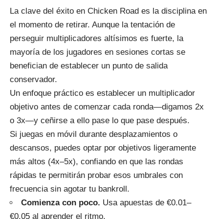
La clave del éxito en Chicken Road es la disciplina en
el momento de retirar. Aunque la tentación de
perseguir multiplicadores altísimos es fuerte, la
mayoría de los jugadores en sesiones cortas se
benefician de establecer un punto de salida
conservador.
Un enfoque práctico es establecer un multiplicador
objetivo antes de comenzar cada ronda—digamos 2x
o 3x—y ceñirse a ello pase lo que pase después.
Si juegas en móvil durante desplazamientos o
descansos, puedes optar por objetivos ligeramente
más altos (4x–5x), confiando en que las rondas
rápidas te permitirán probar esos umbrales con
frecuencia sin agotar tu bankroll.
Comienza con poco.
Usa apuestas de €0.01–
€0.05 al aprender el ritmo.