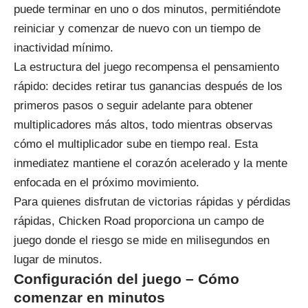
puede terminar en uno o dos minutos, permitiéndote
reiniciar y comenzar de nuevo con un tiempo de
inactividad mínimo.
La estructura del juego recompensa el pensamiento
rápido: decides retirar tus ganancias después de los
primeros pasos o seguir adelante para obtener
multiplicadores más altos, todo mientras observas
cómo el multiplicador sube en tiempo real. Esta
inmediatez mantiene el corazón acelerado y la mente
enfocada en el próximo movimiento.
Para quienes disfrutan de victorias rápidas y pérdidas
rápidas, Chicken Road proporciona un campo de
juego donde el riesgo se mide en milisegundos en
lugar de minutos.
Configuración del juego – Cómo
comenzar en minutos