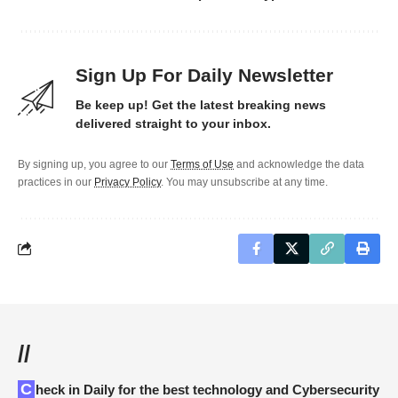
Sign Up For Daily Newsletter
Be keep up! Get the latest breaking news
delivered straight to your inbox.
By signing up, you agree to our
Terms of Use
and acknowledge the data
practices in our
Privacy Policy
. You may unsubscribe at any time.
//
Check in Daily for the best technology and Cybersecurity