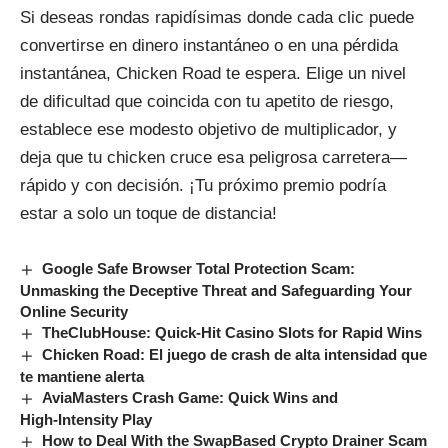
Si deseas rondas rapidísimas donde cada clic puede
convertirse en dinero instantáneo o en una pérdida
instantánea, Chicken Road te espera. Elige un nivel
de dificultad que coincida con tu apetito de riesgo,
establece ese modesto objetivo de multiplicador, y
deja que tu chicken cruce esa peligrosa carretera—
rápido y con decisión. ¡Tu próximo premio podría
estar a solo un toque de distancia!
Google Safe Browser Total Protection Scam:
Unmasking the Deceptive Threat and Safeguarding Your
Online Security
TheClubHouse: Quick‑Hit Casino Slots for Rapid Wins
Chicken Road: El juego de crash de alta intensidad que
te mantiene alerta
AviaMasters Crash Game: Quick Wins and
High‑Intensity Play
How to Deal With the SwapBased Crypto Drainer Scam