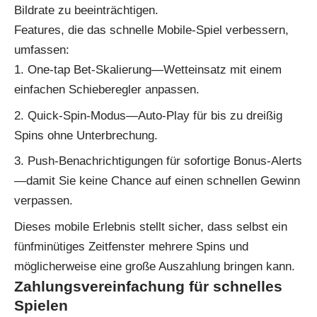
Bildrate zu beeinträchtigen.
Features, die das schnelle Mobile‑Spiel verbessern,
umfassen:
One‑tap Bet‑Skalierung—Wetteinsatz mit einem
einfachen Schieberegler anpassen.
Quick‑Spin-Modus—Auto‑Play für bis zu dreißig
Spins ohne Unterbrechung.
Push-Benachrichtigungen für sofortige Bonus‑Alerts
—damit Sie keine Chance auf einen schnellen Gewinn
verpassen.
Dieses mobile Erlebnis stellt sicher, dass selbst ein
fünfminütiges Zeitfenster mehrere Spins und
möglicherweise eine große Auszahlung bringen kann.
Zahlungsvereinfachung für schnelles
Spielen