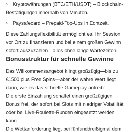
Kryptowährungen (BTC/ETH/USDT) – Blockchain-
Bestätigungen innerhalb von Minuten.
Paysafecard – Prepaid-Top‑Ups in Echtzeit.
Diese Zahlungsflexibilität ermöglicht es, Ihr Session
vor Ort zu finanzieren und bei einem großen Gewinn
sofort auszuzahlen—alles ohne lange Wartezeiten.
Bonusstruktur für schnelle Gewinne
Das Willkommensangebot klingt großzügig—bis zu
€1500 plus Free Spins—aber der wahre Wert liegt
darin, wie es das schnelle Gameplay antreibt.
Die erste Einzahlung schaltet einen großzügigen
Bonus frei, der sofort bei Slots mit niedriger Volatilität
oder bei Live‑Roulette-Runden eingesetzt werden
kann.
Die Wettanforderung liegt bei fünfunddreißigmal dem