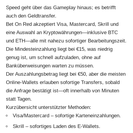
Speed geht über das Gameplay hinaus; es betrifft
auch den Geldtransfer.
Bet On Red akzeptiert Visa, Mastercard, Skrill und
eine Auswahl an Kryptowährungen—inklusive BTC
und ETH—alle mit nahezu sofortiger Bearbeitungszeit.
Die Mindesteinzahlung liegt bei €15, was niedrig
genug ist, um schnell aufzuladen, ohne auf
Banküberweisungen warten zu müssen.
Der Auszahlungsbetrag liegt bei €50, aber die meisten
Online‑Wallets erlauben sofortige Transfers, sobald
die Anfrage bestätigt ist—oft innerhalb von Minuten
statt Tagen.
Kurzübersicht unterstützter Methoden:
Visa/Mastercard – sofortige Karteneinzahlungen.
Skrill – sofortiges Laden des E‑Wallets.