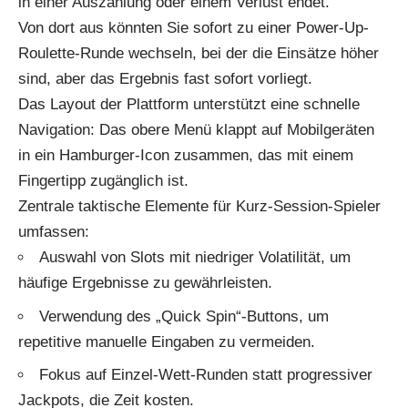
in einer Auszahlung oder einem Verlust endet.
Von dort aus könnten Sie sofort zu einer Power‑Up-
Roulette-Runde wechseln, bei der die Einsätze höher
sind, aber das Ergebnis fast sofort vorliegt.
Das Layout der Plattform unterstützt eine schnelle
Navigation: Das obere Menü klappt auf Mobilgeräten
in ein Hamburger-Icon zusammen, das mit einem
Fingertipp zugänglich ist.
Zentrale taktische Elemente für Kurz‑Session-Spieler
umfassen:
Auswahl von Slots mit niedriger Volatilität, um
häufige Ergebnisse zu gewährleisten.
Verwendung des „Quick Spin“-Buttons, um
repetitive manuelle Eingaben zu vermeiden.
Fokus auf Einzel‑Wett-Runden statt progressiver
Jackpots, die Zeit kosten.