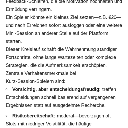
Feedback‑Schleifen, die die Motivation hochhalten und
Ermüdung verringern.
Ein Spieler könnte ein kleines Ziel setzen—z.B. €20—
und nach Erreichen sofort ausloggen oder eine weitere
Mini‑Session an anderer Stelle auf der Plattform
starten.
Dieser Kreislauf schafft die Wahrnehmung ständiger
Fortschritte, ohne lange Wartezeiten oder komplexe
Strategien, die die Aufmerksamkeit erschöpfen.
Zentrale Verhaltensmerkmale bei
Kurz‑Session‑Spielern sind:
Vorsichtig, aber entscheidungsfreudig:
treffen
Entscheidungen schnell basierend auf vergangenen
Ergebnissen statt auf ausgedehnte Recherche.
Risikobereitschaft:
moderat—bevorzugen oft
Slots mit niedriger Volatilität, die häufige