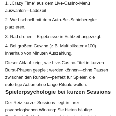
„Crazy Time“ aus dem Live‑Casino‑Menü
auswählen—Ladezeit
Wett schnell mit dem Auto‑Bet‑Schieberegler
platzieren.
Rad drehen—Ergebnisse in Echtzeit angezeigt.
Bei großem Gewinn (z.B. Multiplikator ×100)
innerhalb von Minuten Auszahlung.
Dieser Ablauf zeigt, wie Live‑Casino‑Titel in kurzen
Burst‑Phasen gespielt werden können—ohne Pausen
zwischen den Runden—perfekt für Spieler, die
sofortige Action ohne lange Rituale wollen.
Spielerpsychologie bei kurzen Sessions
Der Reiz kurzer Sessions liegt in ihrer
psychologischen Wirkung: Sie bieten häufige