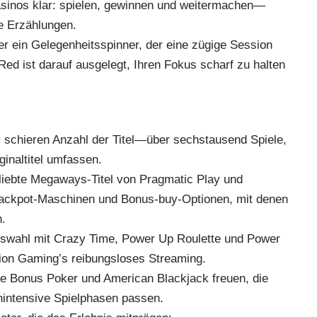
asinos klar: spielen, gewinnen und weitermachen—
e Erzählungen.
der ein Gelegenheitsspinner, der eine zügige Session
d ist darauf ausgelegt, Ihren Fokus scharf zu halten
r schieren Anzahl der Titel—über sechstausend Spiele,
ginaltitel umfassen.
eliebte Megaways-Titel von Pragmatic Play und
ackpot-Maschinen und Bonus‑buy-Optionen, mit denen
n.
Auswahl mit Crazy Time, Power Up Roulette und Power
ion Gaming’s reibungsloses Streaming.
le Bonus Poker und American Blackjack freuen, die
chintensive Spielphasen passen.