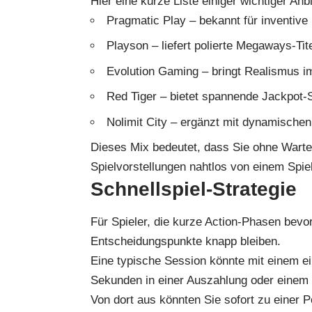
Hier eine kurze Liste einiger wichtiger Anb
Pragmatic Play – bekannt für inventiv
Playson – liefert polierte Megaways-Tite
Evolution Gaming – bringt Realismus im
Red Tiger – bietet spannende Jackpot-S
Nolimit City – ergänzt mit dynamischen
Dieses Mix bedeutet, dass Sie ohne Wartez
Spielvorstellungen nahtlos von einem Spi
Schnellspiel-Strategie
Für Spieler, die kurze Action-Phasen bev
Entscheidungspunkte knapp bleiben.
Eine typische Session könnte mit einem ei
Sekunden in einer Auszahlung oder einem 
Von dort aus könnten Sie sofort zu einer 