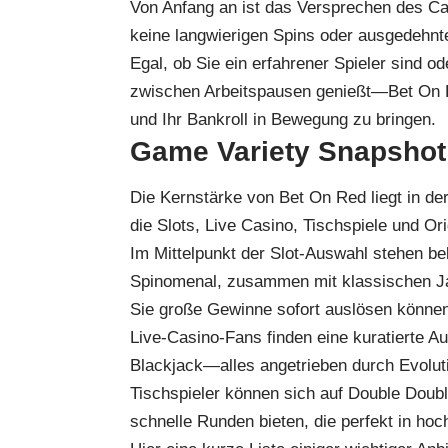
Von Anfang an ist das Versprechen des C
keine langwierigen Spins oder ausgedehnt
Egal, ob Sie ein erfahrener Spieler sind o
zwischen Arbeitspausen genießt—Bet On Re
und Ihr Bankroll in Bewegung zu bringen.
Game Variety Snapshot
Die Kernstärke von Bet On Red liegt in de
die Slots, Live Casino, Tischspiele und Ori
Im Mittelpunkt der Slot-Auswahl stehen b
Spinomenal, zusammen mit klassischen J
Sie große Gewinne sofort auslösen könne
Live-Casino-Fans finden eine kuratierte 
Blackjack—alles angetrieben durch Evolut
Tischspieler können sich auf Double Doub
schnelle Runden bieten, die perfekt in ho