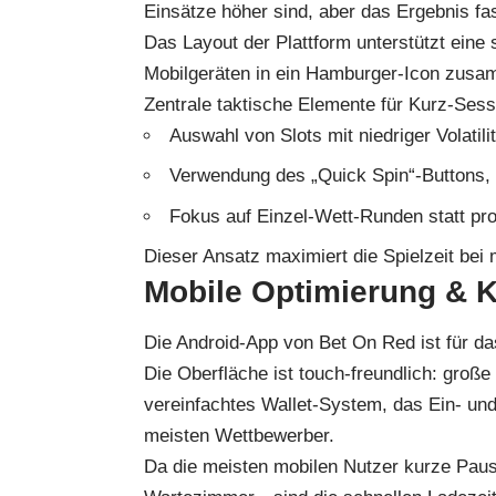
Einsätze höher sind, aber das Ergebnis fast
Das Layout der Plattform unterstützt eine
Mobilgeräten in ein Hamburger-Icon zusam
Zentrale taktische Elemente für Kurz‑Ses
Auswahl von Slots mit niedriger Volatil
Verwendung des „Quick Spin“-Buttons, 
Fokus auf Einzel‑Wett-Runden statt pro
Dieser Ansatz maximiert die Spielzeit be
Mobile Optimierung & 
Die Android-App von Bet On Red ist für d
Die Oberfläche ist touch‑freundlich: große
vereinfachtes Wallet-System, das Ein- und
meisten Wettbewerber.
Da die meisten mobilen Nutzer kurze Pau