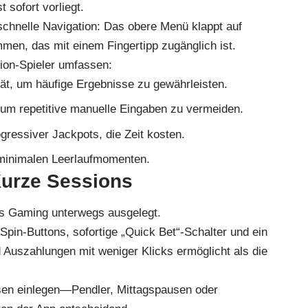
 sofort vorliegt.
 schnelle Navigation: Das obere Menü klappt auf
men, das mit einem Fingertipp zugänglich ist.
sion-Spieler umfassen:
ität, um häufige Ergebnisse zu gewährleisten.
um repetitive manuelle Eingaben zu vermeiden.
gressiver Jackpots, die Zeit kosten.
i minimalen Leerlaufmomenten.
Kurze Sessions
as Gaming unterwegs ausgelegt.
 Spin‑Buttons, sofortige „Quick Bet“-Schalter und ein
 Auszahlungen mit weniger Klicks ermöglicht als die
sen einlegen—Pendler, Mittagspausen oder