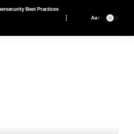
bersecurity Best Practices
Aa