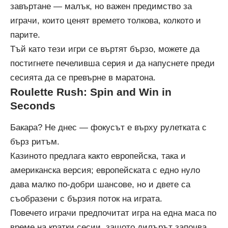
завъртане — малък, но важен предимство за
играчи, които ценят времето толкова, колкото и
парите.
Тъй като тези игри се въртят бързо, можете да
постигнете печеливша серия и да напуснете преди
сесията да се превърне в маратона.
Roulette Rush: Spin and Win in
Seconds
Бакарa? Не днес — фокусът е върху рулетката с
бърз ритъм.
Казиното предлага както европейска, така и
американска версия; европейската с едно нуло
дава малко по-добри шансове, но и двете са
съобразени с бързия поток на играта.
Повечето играчи предпочитат игра на една маса по
време на кратки сесии, защото дилърът започва