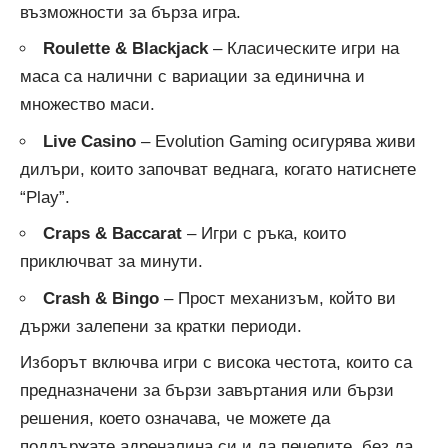
възможности за бърза игра.
Roulette & Blackjack
– Класическите игри на
маса са налични с вариации за единична и
множество маси.
Live Casino
– Evolution Gaming осигурява живи
дилъри, които започват веднага, когато натиснете
“Play”.
Craps & Baccarat
– Игри с ръка, които
приключват за минути.
Crash & Bingo
– Прост механизъм, който ви
държи залепени за кратки периоди.
Изборът включва игри с висока честота, които са
предназначени за бързи завъртания или бързи
решения, което означава, че можете да
поддържате адреналина си и да печелите, без да