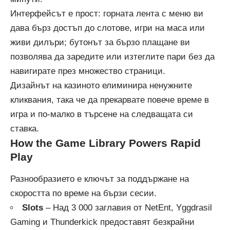
Интерфейсът е прост: горната лента с меню ви
дава бърз достъп до слотове, игри на маса или
живи дилъри; бутонът за бързо плащане ви
позволява да заредите или изтеглите пари без да
навигирате през множество страници.
Дизайнът на казиното елиминира ненужните
кликвания, така че да прекарвате повече време в
игра и по‑малко в търсене на следващата си
ставка.
How the Game Library Powers Rapid
Play
Разнообразието е ключът за поддържане на
скоростта по време на бързи сесии.
Slots
– Над 3 000 заглавия от NetEnt, Yggdrasil
Gaming и Thunderkick предоставят безкрайни