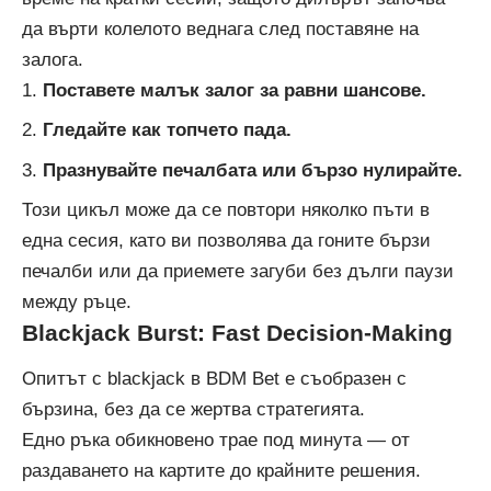
да върти колелото веднага след поставяне на
залога.
Поставете малък залог за равни шансове.
Гледайте как топчето пада.
Празнувайте печалбата или бързо нулирайте.
Този цикъл може да се повтори няколко пъти в
една сесия, като ви позволява да гоните бързи
печалби или да приемете загуби без дълги паузи
между ръце.
Blackjack Burst: Fast Decision-Making
Опитът с blackjack в BDM Bet е съобразен с
бързина, без да се жертва стратегията.
Едно ръка обикновено трае под минута — от
раздаването на картите до крайните решения.