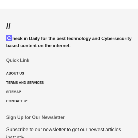
//
Check in Daily for the best technology and Cybersecurity
based content on the internet.
Quick Link
ABOUT US
TERMS AND SERVICES
SITEMAP
CONTACT US
Sign Up for Our Newsletter
Subscribe to our newsletter to get our newest articles
instantly!