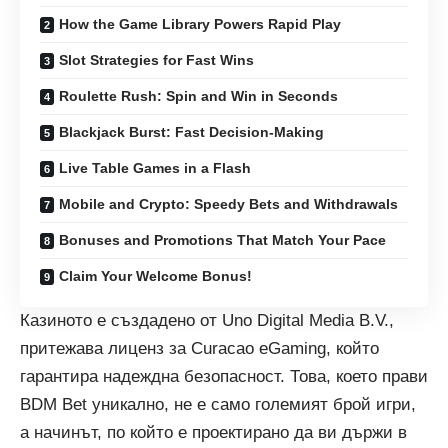
How the Game Library Powers Rapid Play
Slot Strategies for Fast Wins
Roulette Rush: Spin and Win in Seconds
Blackjack Burst: Fast Decision-Making
Live Table Games in a Flash
Mobile and Crypto: Speedy Bets and Withdrawals
Bonuses and Promotions That Match Your Pace
Claim Your Welcome Bonus!
Казиното е създадено от Uno Digital Media B.V.,
притежава лиценз за Curacao eGaming, който
гарантира надеждна безопасност. Това, което прави
BDM Bet уникално, не е само големият брой игри,
а начинът, по който е проектирано да ви държи в