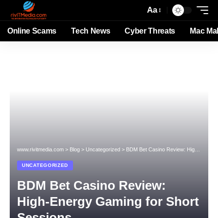
Aa
Online Scams
Tech News
Cyber Threats
Mac Ma
www.rivitmedia.com
>
Blog
>
Uncategorized
>
BDM Bet Casino Review: High‑Energy Gaming for Short Sessions
UNCATEGORIZED
BDM Bet Casino Review:
High‑Energy Gaming for Short
Sessions