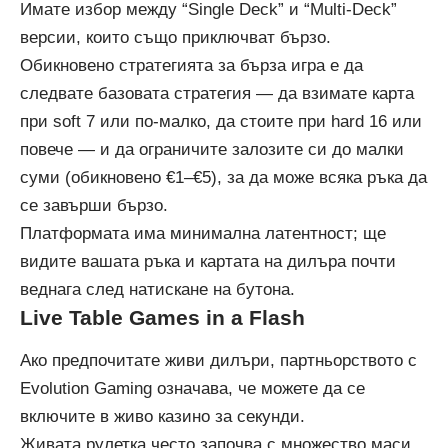
Имате избор между “Single Deck” и “Multi‑Deck”
версии, които също приключват бързо.
Обикновено стратегията за бърза игра е да
следвате базовата стратегия — да взимате карта
при soft 7 или по-малко, да стоите при hard 16 или
повече — и да ограничите залозите си до малки
суми (обикновено €1–€5), за да може всяка ръка да
се завърши бързо.
Платформата има минимална латентност; ще
видите вашата ръка и картата на дилъра почти
веднага след натискане на бутона.
Live Table Games in a Flash
Ако предпочитате живи дилъри, партньорството с
Evolution Gaming означава, че можете да се
включите в живо казино за секунди.
Живата рулетка често започва с множество маси