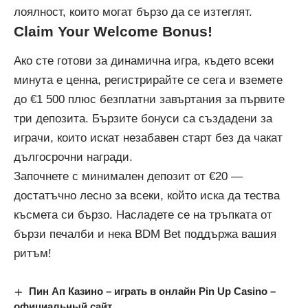
лоялност, които могат бързо да се изтеглят.
Claim Your Welcome Bonus!
Ако сте готови за динамична игра, където всеки
минута е ценна, регистрирайте се сега и вземете
до €1 500 плюс безплатни завъртания за първите
три депозита. Бързите бонуси са създадени за
играчи, които искат незабавен старт без да чакат
дългосрочни награди.
Започнете с минимален депозит от €20 —
достатъчно лесно за всеки, който иска да тества
късмета си бързо. Насладете се на тръпката от
бързи печалби и нека BDM Bet поддържа вашия
ритъм!
Пин Ап Казино – играть в онлайн Pin Up Casino –
официальный сайт